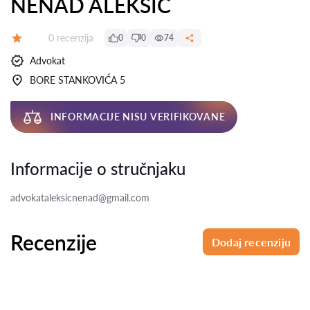
NENAD ALEKSIĆ
Recenzija:
0 recenzija
0
0
74
Ocena:
Advokat
BORE STANKOVIĆA 5
INFORMACIJE NISU VERIFIKOVANE
Informacije o stručnjaku
advokataleksicnenad@gmail.com
Recenzije
Dodaj recenziju