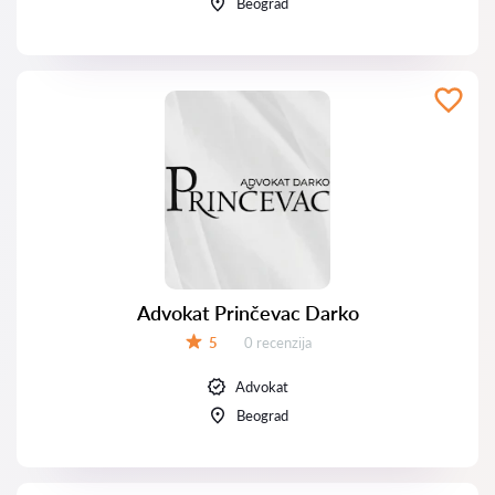
Beograd
Advokat Prinčevac Darko
Recenzija:
5
0 recenzija
Ocena:
Advokat
Beograd