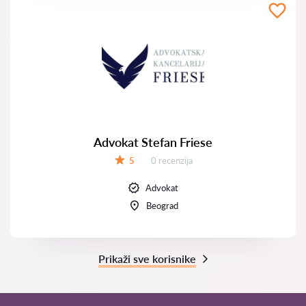
Advokat Stefan Friese
Recenzija:
5
0 recenzija
Ocena:
Advokat
Beograd
Prikaži sve korisnike