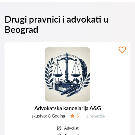
Drugi pravnici i advokati u
Beograd
Advokatska kancelarija A&G
Iskustvo:
8 Godina
Recenzija:
5
2 recenzije
Ocena:
Advokat