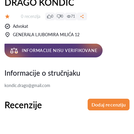
DRAGO KONDIĆ
Recenzija:
0 recenzija
0
0
71
Ocena:
Advokat
GENERALA LJUBOMIRA MILIĆA 12
INFORMACIJE NISU VERIFIKOVANE
Informacije o stručnjaku
kondic.drago@gmail.com
Recenzije
Dodaj recenziju