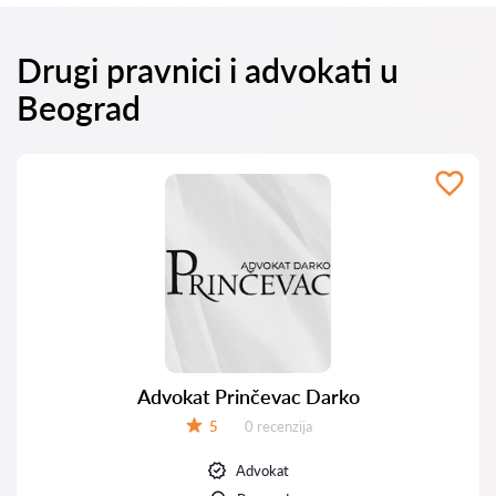
Drugi pravnici i advokati u
Beograd
Advokat Prinčevac Darko
Recenzija:
5
0 recenzija
Ocena:
Advokat