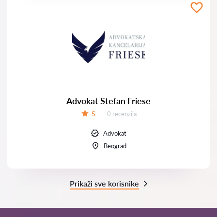
Advokat Stefan Friese
Recenzija:
5
0 recenzija
Ocena:
Advokat
Beograd
Prikaži sve korisnike