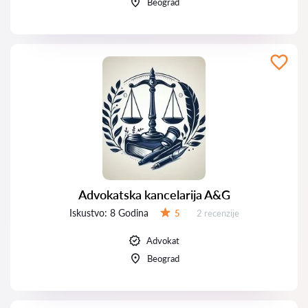
Beograd
Advokatska kancelarija A&G
Iskustvo:
8 Godina
Recenzija:
5
2 recenzije
Ocena:
Advokat
Beograd