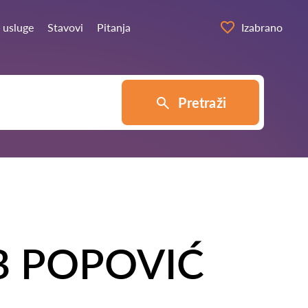
 usluge
Stavovi
Pitanja
Izabrano
Pretraži
B POPOVIĆ