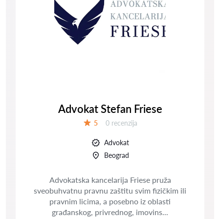
Advokat Stefan Friese
Recenzija:
5
0 recenzija
Ocena:
Advokat
Beograd
Advokatska kancelarija Friese pruža
sveobuhvatnu pravnu zaštitu svim fizičkim ili
pravnim licima, a posebno iz oblasti
građanskog, privrednog, imovins...