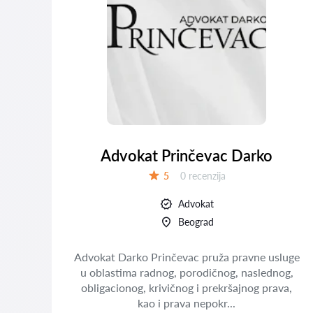
Advokat Prinčevac Darko
Recenzija:
5
0 recenzija
Ocena:
Advokat
Beograd
Advokat Darko Prinčevac pruža pravne usluge
u oblastima radnog, porodičnog, naslednog,
,
obligacionog, krivičnog i prekršajnog prava,
ano
kao i prava nepokr...