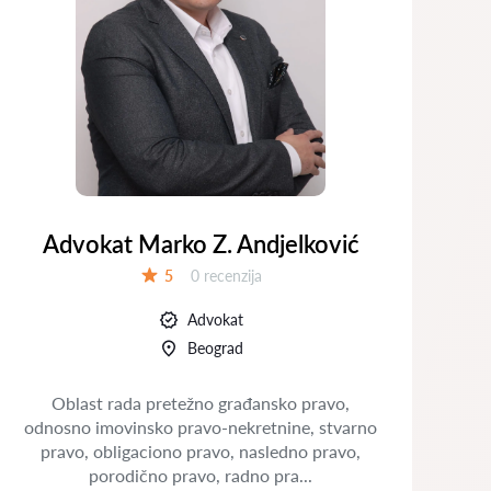
Advokat Marko Z. Andjelković
Recenzija:
5
0 recenzija
Ocena:
Advokat
Beograd
Oblast rada pretežno građansko pravo,
odnosno imovinsko pravo-nekretnine, stvarno
pravo, obligaciono pravo, nasledno pravo,
pr
porodično pravo, radno pra...