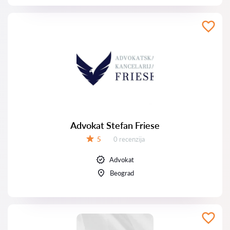
Advokat Stefan Friese
Recenzija:
5
0 recenzija
Ocena:
Advokat
Beograd