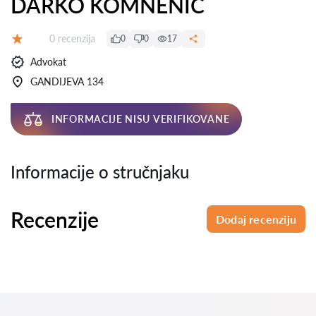
DARKO KOMNENIĆ
Recenzija:
0 recenzija
0
0
17
Ocena:
Advokat
GANDIJEVA 134
INFORMACIJE NISU VERIFIKOVANE
Informacije o stručnjaku
Recenzije
Dodaj recenziju