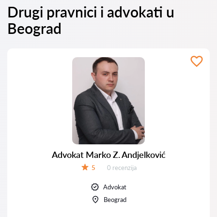
Drugi pravnici i advokati u
Beograd
Advokat Marko Z. Andjelković
Recenzija:
5
0 recenzija
Ocena:
Advokat
Beograd