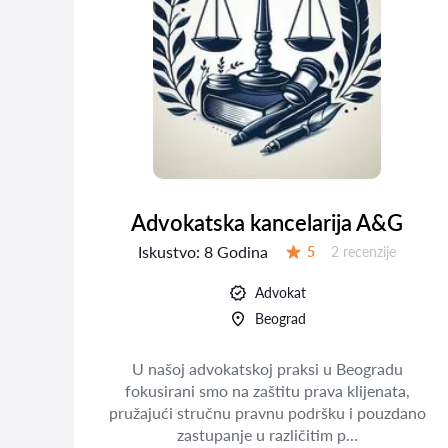
Advokatska kancelarija A&G
Iskustvo:
8 Godina
Recenzija:
5
2 recenzije
Ocena:
Advokat
Beograd
uge
U našoj advokatskoj praksi u Beogradu
g,
fokusirani smo na zaštitu prava klijenata,
a,
pružajući stručnu pravnu podršku i pouzdano
zastupanje u različitim p...