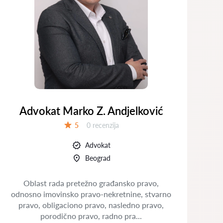
Advokat Marko Z. Andjelković
Recenzija:
5
0 recenzija
Ocena:
Advokat
Beograd
Oblast rada pretežno građansko pravo,
Ad
odnosno imovinsko pravo-nekretnine, stvarno
u
pravo, obligaciono pravo, nasledno pravo,
o
porodično pravo, radno pra...