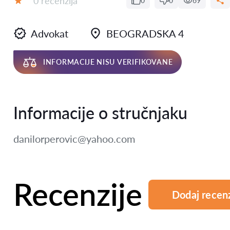
0 recenzija
0
0
69
Ocena:
Advokat
BEOGRADSKA 4
INFORMACIJE NISU VERIFIKOVANE
Informacije o stručnjaku
danilorperovic@yahoo.com
Recenzije
Dodaj recenz