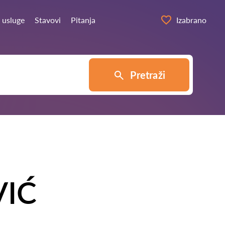
 usluge
Stavovi
Pitanja
Izabrano
Pretraži
VIĆ