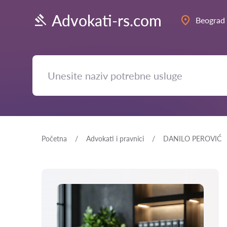
Advokati-rs.com
Beograd
Početna
Advokati i pravnici
DANILO PEROVIĆ