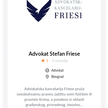
Advokat Stefan Friese
Recenzija:
5
0 recenzija
Ocena:
Advokat
Beograd
Advokatska kancelarija Friese pruža
sveobuhvatnu pravnu zaštitu svim fizičkim ili
pravnim licima, a posebno iz oblasti
građanskog, privrednog, imovins...