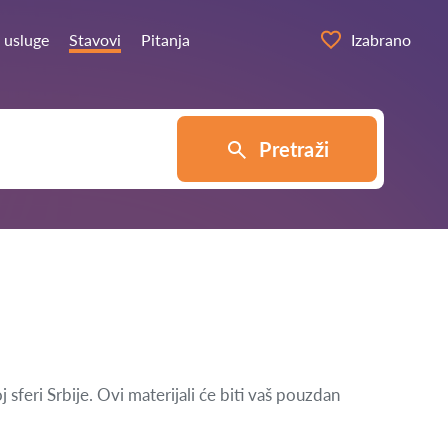
 usluge
Stavovi
Pitanja
Izabrano
Pretraži
feri Srbije. Ovi materijali će biti vaš pouzdan