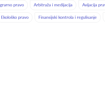
grarno pravo
Arbitraža i medijacija
Avijacija pr
Ekološko pravo
Finansijski kontrola i regulisanje