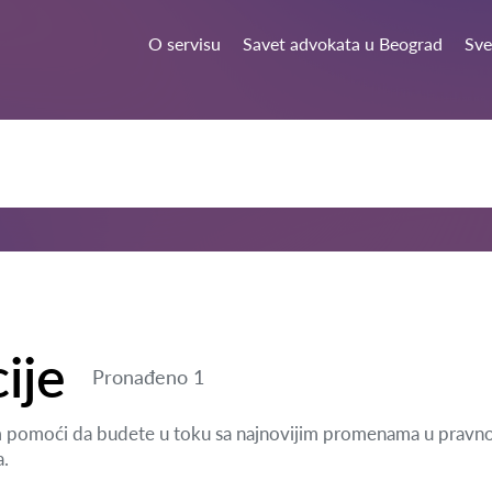
O servisu
Savet advokata u Beograd
Sve
ije
Pronađeno 1
m pomoći da budete u toku sa najnovijim promenama u pravnoj s
a.