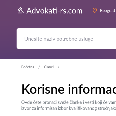
Advokati-rs.com
Beograd
Početna
Članci
Korisne informac
Ovde ćete pronaći sveže članke i vesti koji će va
izvor za informisan izbor kvalifikovanog stručnjak