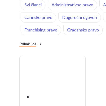
Svi članci
Administrativno pravo
A
Carinsko pravo
Dugoročni ugovori
Franchising pravo
Građansko pravo
Prikaži još
x