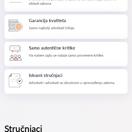
oblasti zakona.
Garancija kvaliteta
Samo najbolji advokati Srbije.
Samo autentične kritike
Na našem sajtu se nalaze samo proverene kritike.
Iskusni stručnjaci
Advokati i advokati sa iskustvom u sprovođenju zakona.
Stručnjaci