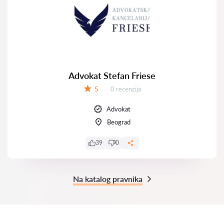
Advokat Stefan Friese
Recenzija:
5
0 recenzija
Ocena:
Advokat
Beograd
39
0
Na katalog pravnika