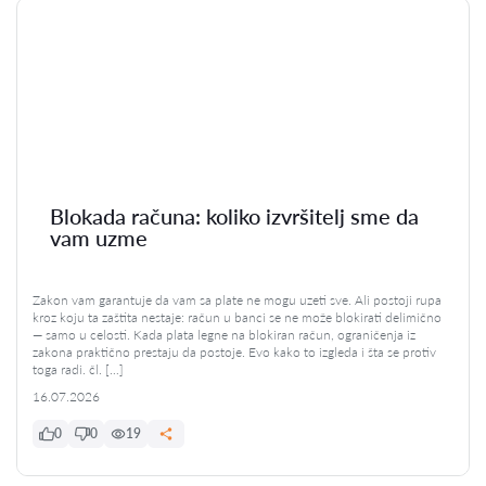
Blokada računa: koliko izvršitelj sme da
vam uzme
Zakon vam garantuje da vam sa plate ne mogu uzeti sve. Ali postoji rupa
kroz koju ta zaštita nestaje: račun u banci se ne može blokirati delimično
— samo u celosti. Kada plata legne na blokiran račun, ograničenja iz
zakona praktično prestaju da postoje. Evo kako to izgleda i šta se protiv
toga radi. čl. […]
16.07.2026
0
0
19