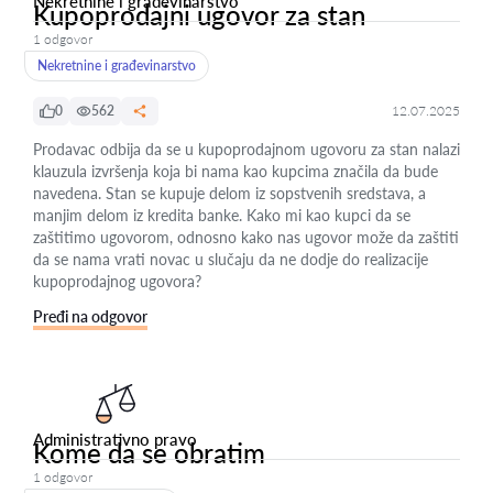
Nekretnine i građevinarstvo
Kupoprodajni ugovor za stan
1 odgovor
Nekretnine i građevinarstvo
0
562
12.07.2025
Prodavac odbija da se u kupoprodajnom ugovoru za stan nalazi
klauzula izvršenja koja bi nama kao kupcima značila da bude
navedena. Stan se kupuje delom iz sopstvenih sredstava, a
manjim delom iz kredita banke. Kako mi kao kupci da se
zaštitimo ugovorom, odnosno kako nas ugovor može da zaštiti
da se nama vrati novac u slučaju da ne dodje do realizacije
kupoprodajnog ugovora?
Pređi na odgovor
Administrativno pravo
Kome da se obratim
1 odgovor