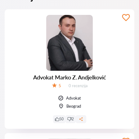
Advokat Marko Z. Andjelković
Recenzija:
5
0 recenzija
Ocena:
Advokat
Beograd
50
2