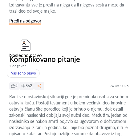
izdrzavanju sve je presli na njega da li njegova sestra moze da
trazi deo od svoje majke.
Pređi na odgovor
Nasledno pravo
Komplikovano pitanje
1 odgovor
Nasledno pravo
2
862
24.05.2025
Radi se o ostavinskoj situaciji gde je preminula osoba za sobom
ostavila kuću. Postoji testament u kojem većinski deo imovine
ostavlja članu šire porodice koji je brinuo o njemu, dok ostali
zakonski naslednici dobijaju svoj nužni deo. Međutim, jedan od
naslednika se nakon smrti pojavio sa ugovorom o doživotnom
izdržavanju iz ranijih godina, koji nije bio poznat drugima, niti je
upisan u katastar. Postoje ozbiljne sumnje da obaveze iz tog