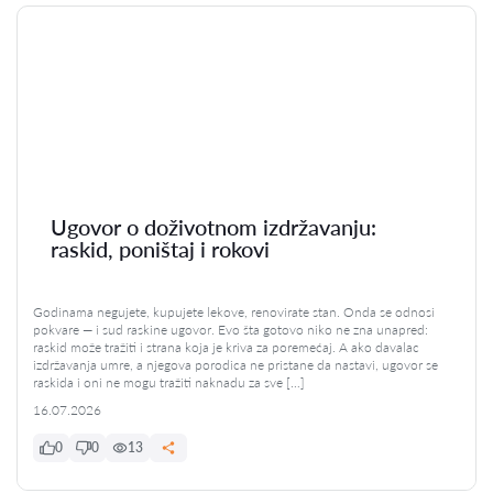
Ugovor o doživotnom izdržavanju:
raskid, poništaj i rokovi
Godinama negujete, kupujete lekove, renovirate stan. Onda se odnosi
pokvare — i sud raskine ugovor. Evo šta gotovo niko ne zna unapred:
raskid može tražiti i strana koja je kriva za poremećaj. A ako davalac
izdržavanja umre, a njegova porodica ne pristane da nastavi, ugovor se
raskida i oni ne mogu tražiti naknadu za sve […]
16.07.2026
0
0
13