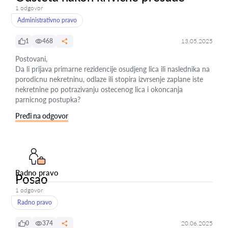
1 odgovor
Administrativno pravo
1
468
13.05.2025
Postovani,
Da li prijava primarne rezidencije osudjeng lica ili naslednika na
porodicnu nekretninu, odlaze ili stopira izvrsenje zaplane iste
nekretnine po potrazivanju ostecenog lica i okoncanja
parnicnog postupka?
Pređi na odgovor
Radno pravo
Posao
1 odgovor
Radno pravo
0
374
20.06.2025