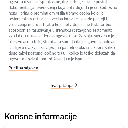
ugovora nisu bile ispunjavane, dok s druge strane postoji
dokumentacija i svedočenja koja potvrđuju da je svakodnevnu
negu i brigu o preminulom vršila upravo osoba kojoj je
testamentom ostavljena većina imovine. Takođe postoji i
veštačenje neuropsihijatra koje potvrđuje da je testator bio
sposoban za rasuđivanje u trenutku sastavljanja testamenta,
kao i da lice koje je donelo ugovor o izdržavanju zapravo nije
učestvovalo u brizi, što otvara sumnju da je ugovor simulovan.
Da li je u ovakvim slučajevima pametno ulaziti u spor? Koliko
dugo takvi postupci obično traju i koliko je teško dokazati da
ugovor o doživotnom izdržavanju nije ispunjen?
Pređi na odgovor
Sva pitanja
Korisne informacije