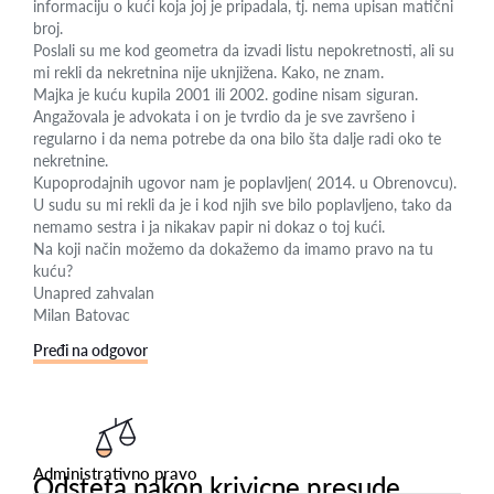
informaciju o kući koja joj je pripadala, tj. nema upisan matični
broj.
Poslali su me kod geometra da izvadi listu nepokretnosti, ali su
mi rekli da nekretnina nije uknjižena. Kako, ne znam.
Majka je kuću kupila 2001 ili 2002. godine nisam siguran.
Angažovala je advokata i on je tvrdio da je sve završeno i
regularno i da nema potrebe da ona bilo šta dalje radi oko te
nekretnine.
Kupoprodajnih ugovor nam je poplavljen( 2014. u Obrenovcu).
U sudu su mi rekli da je i kod njih sve bilo poplavljeno, tako da
nemamo sestra i ja nikakav papir ni dokaz o toj kući.
Na koji način možemo da dokažemo da imamo pravo na tu
kuću?
Unapred zahvalan
Milan Batovac
Pređi na odgovor
Administrativno pravo
Odsteta nakon krivicne presude