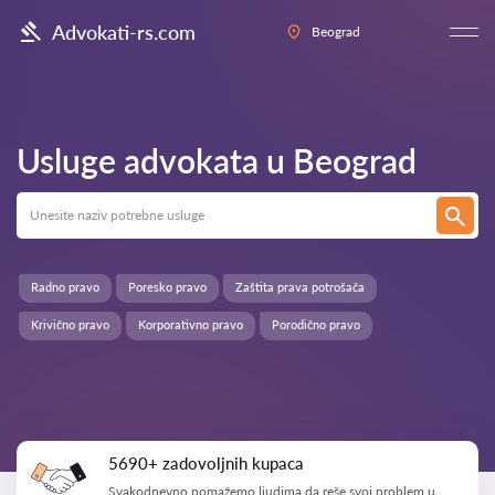
Advokati-rs.com
Beograd
Usluge advokata u
Beograd
Radno pravo
Poresko pravo
Zaštita prava potrošača
Krivično pravo
Korporativno pravo
Porodično pravo
5690+ zadovoljnih kupaca
Svakodnevno pomažemo ljudima da reše svoj problem u