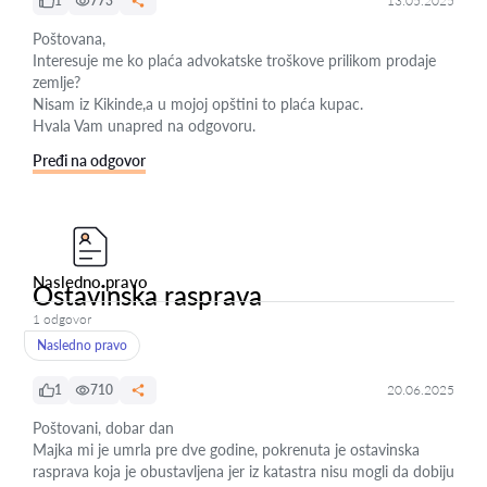
1
773
13.05.2025
Poštovana,
Interesuje me ko plaća advokatske troškove prilikom prodaje
zemlje?
Nisam iz Kikinde,a u mojoj opštini to plaća kupac.
Hvala Vam unapred na odgovoru.
Pređi na odgovor
Nasledno pravo
Ostavinska rasprava
1 odgovor
Nasledno pravo
1
710
20.06.2025
Poštovani, dobar dan
Majka mi je umrla pre dve godine, pokrenuta je ostavinska
rasprava koja je obustavljena jer iz katastra nisu mogli da dobiju