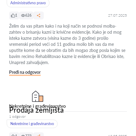
Administrativno pravo
1
626
27.07.2025
Želim da vas pitam kako i na koji način se podnosi molba-
zahtev o brisanju kazni iz krivične evidencije. Kako je od mog
isteka kazne zatvora (visina kazne do 3 godine) prošlo
vremenski period veći od 11 godina molio bih vas da me
uputite kome da se obratim da bih mogao zbog posla kojim se
bavim recimo Rehabilitovao kazne iz evidencije ili Obrisao iste,
Unapred zahvaljujem.
Pređi na odgovor
Nekretnine i građevinarstvo
Prodaja zemljišta
1 odgovor
Nekretnine i građevinarstvo