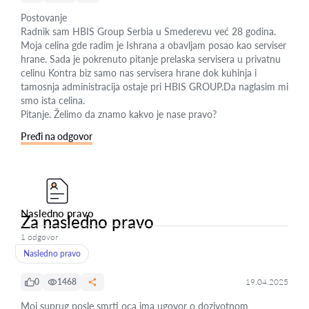
Postovanje
Radnik sam HBIS Group Serbia u Smederevu već 28 godina.
Moja celina gde radim je Ishrana a obavljam posao kao serviser
hrane. Sada je pokrenuto pitanje prelaska servisera u privatnu
celinu Kontra biz samo nas servisera hrane dok kuhinja i
tamosnja administracija ostaje pri HBIS GROUP.Da naglasim mi
smo ista celina.
Pitanje. Želimo da znamo kakvo je nase pravo?
Pređi na odgovor
Nasledno pravo
Za nasledno pravo
1 odgovor
Nasledno pravo
0
1468
19.04.2025
Moj suprug posle smrti oca ima ugovor o dozivotnom