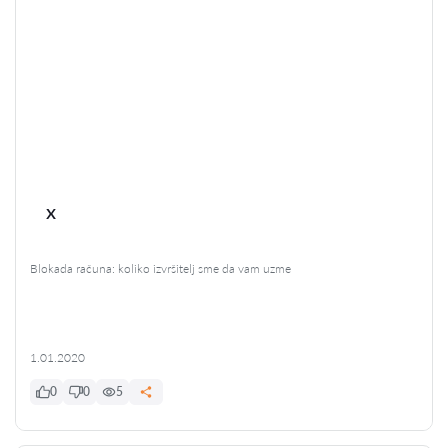
x
Blokada računa: koliko izvršitelj sme da vam uzme
1.01.2020
0
0
5