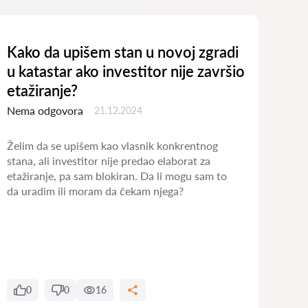
Kako da upišem stan u novoj zgradi
Šta
u katastar ako investitor nije završio
pol
etažiranje?
spo
Nema odgovora
Nem
21.12.2024
Želim da se upišem kao vlasnik konkrentnog
Kao 
stana, ali investitor nije predao elaborat za
zeml
etažiranje, pa sam blokiran. Da li mogu sam to
uklj
da uradim ili moram da čekam njega?
potr
svet
doga
0
0
16