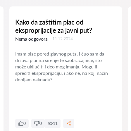
Kako da zaštitim plac od
eksproprijacije za javni put?
Nema odgovora
11.12.2024
Imam plac pored glavnog puta, i čuo sam da
država planira širenje te saobraćajnice, što
može uključiti i deo mog imanja. Mogu li
sprečiti eksproprijaciju, i ako ne, na koji način
dobijam naknadu?
0
0
11