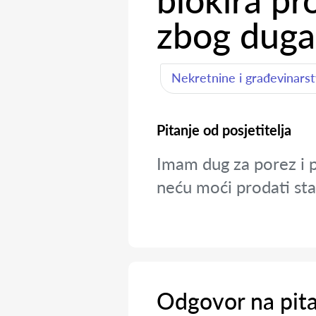
blokira p
zbog duga
Nekretnine i građevinars
Pitanje od posjetitelja
Imam dug za porez i p
neću moći prodati sta
Odgovor na pit