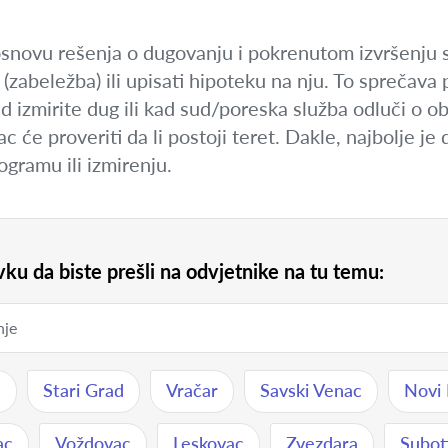
novu rešenja o dugovanju i pokrenutom izvršenju s
zabeležba) ili upisati hipoteku na nju. To sprečava p
d izmirite dug ili kad sud/poreska služba odluči o ob
c će proveriti da li postoji teret. Dakle, najbolje j
gramu ili izmirenju.
ku da biste prešli na odvjetnike na tu temu:
a
Stari Grad
Vračar
Savski Venac
Novi
ac
Voždovac
Leskovac
Zvezdara
Subot