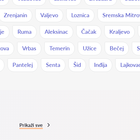
Zrenjanin
Valjevo
Loznica
Sremska Mitro
je
Ruma
Aleksinac
Čačak
Kraljevo
zova
Vrbas
Temerin
Užice
Bečej
Pantelej
Senta
Šid
Inđija
Lajkova
Prikaži sve