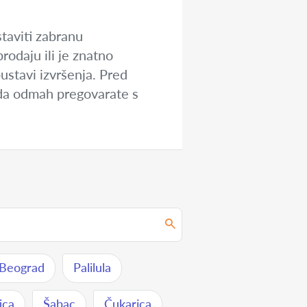
taviti zabranu
rodaju ili je znatno
ustavi izvršenja. Pred
e da odmah pregovarate s
 Beograd
Palilula
ica
Šabac
Čukarica