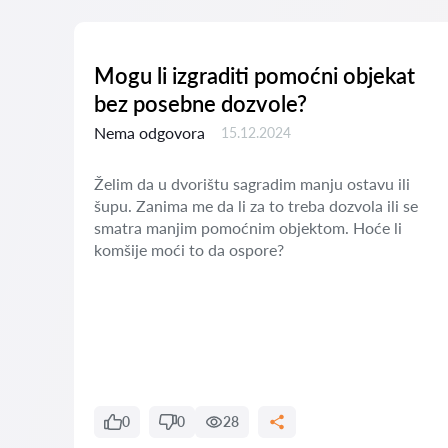
jena
Mogu li izgraditi pomoćni objekat
bez posebne dozvole?
Nema odgovora
15.12.2024
Želim da u dvorištu sagradim manju ostavu ili
šupu. Zanima me da li za to treba dozvola ili se
t
smatra manjim pomoćnim objektom. Hoće li
m
komšije moći to da ospore?
0
0
28