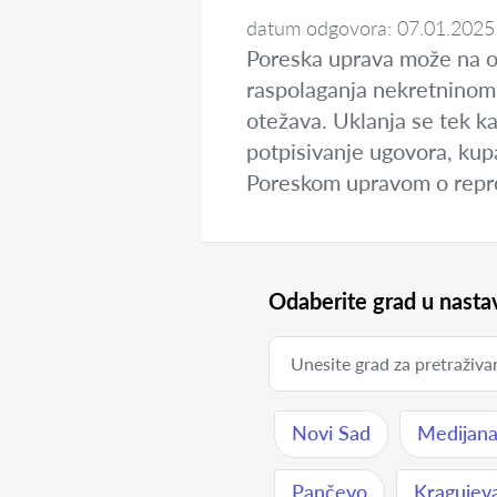
datum odgovora: 07.01.2025
Poreska uprava može na os
raspolaganja nekretninom (
otežava. Uklanja se tek ka
potpisivanje ugovora, kupa
Poreskom upravom o repro
Odaberite grad u nastav
Novi Sad
Medijan
Pančevo
Kragujev