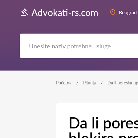
Advokati-rs.com
Beograd
Početna
Pitanja
Da li poreska u
Da li por