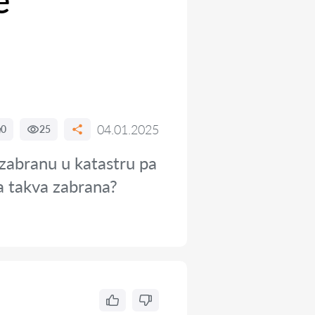
e
04.01.2025
0
25
 zabranu u katastru pa
ja takva zabrana?