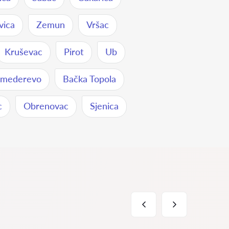
vica
Zemun
Vršac
Kruševac
Pirot
Ub
Smederevo
Bačka Topola
c
Obrenovac
Sjenica