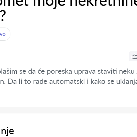
romet moje nekretnin
?
tvo
lašim se da će poreska uprava staviti neku
n. Da li to rade automatski i kako se uklan
anje