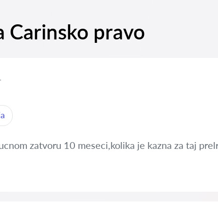
na Carinsko pravo
r
ja
cnom zatvoru 10 meseci,kolika je kazna za taj prelr