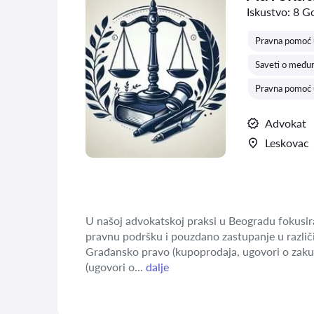
Iskustvo:
8 G
Pravna pomoć u
Saveti o među
Pravna pomoć 
Advokat
Leskovac
U našoj advokatskoj praksi u Beogradu fokusira
pravnu podršku i pouzdano zastupanje u različi
Građansko pravo (kupoprodaja, ugovori o zaku
(ugovori o...
dalje