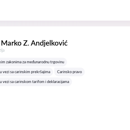
Marko Z. Andjelković
a:
ija
skim zakonima za međunarodnu trgovinu
 vezi sa carinskim prekršajima
Carinsko pravo
 vezi sa carinskom tarifom i deklaracijama