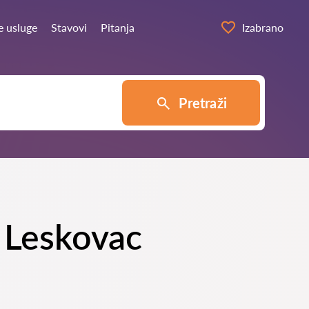
e usluge
Stavovi
Pitanja
Izabrano
Pretraži
u Leskovac