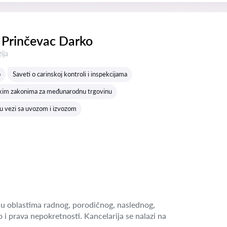
 Prinčevac Darko
a:
ija
o
Saveti o carinskoj kontroli i inspekcijama
skim zakonima za međunarodnu trgovinu
u vezi sa uvozom i izvozom
u oblastima radnog, porodičnog, naslednog,
o i prava nepokretnosti. Kancelarija se nalazi na