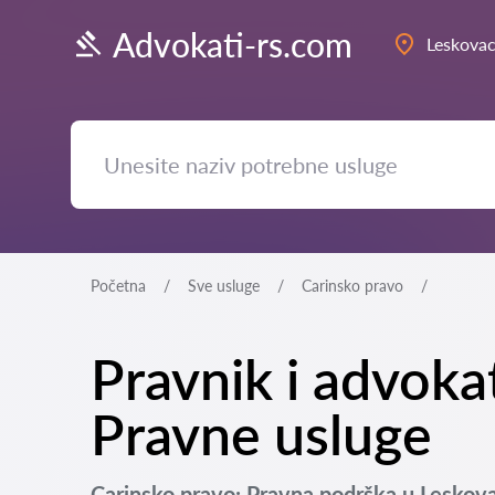
Advokati-rs.com
Leskova
Početna
Sve usluge
Carinsko pravo
Pravnik i advoka
Pravne usluge
Carinsko pravo: Pravna podrška u Leskov