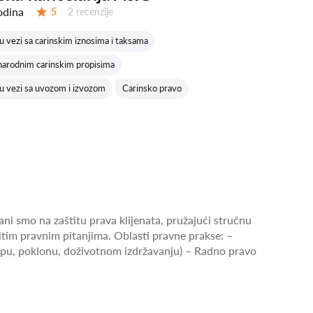
odina
Recenzija:
5
2 recenzije
Ocena:
 vezi sa carinskim iznosima i taksama
narodnim carinskim propisima
u vezi sa uvozom i izvozom
Carinsko pravo
ni smo na zaštitu prava klijenata, pružajući stručnu
tim pravnim pitanjima. Oblasti pravne prakse: –
pu, poklonu, doživotnom izdržavanju) – Radno pravo