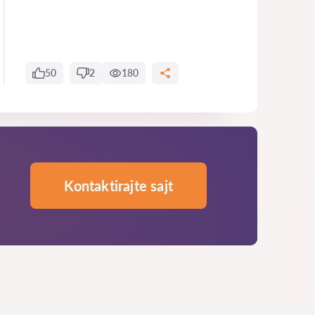
50
2
180
Kontaktirajte sajt