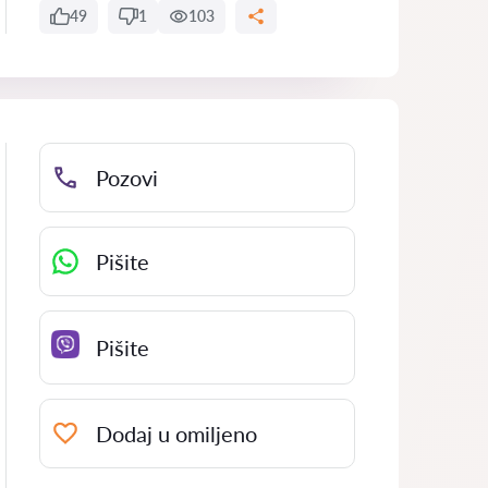
49
1
103
Pozovi
Pišite
Pišite
Dodaj u omiljeno