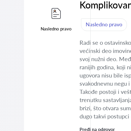
Komplikovan
Nasledno pravo
Nasledno pravo
Radi se o ostavinsko
većinski deo imovine
svoj nužni deo. Međ
ranijih godina, koji 
ugovora nisu bile is
svakodnevnu negu i 
Takođe postoji i veš
trenutku sastavljanj
brizi, što otvara su
dugo takvi postupci 
Pređi na odgovor