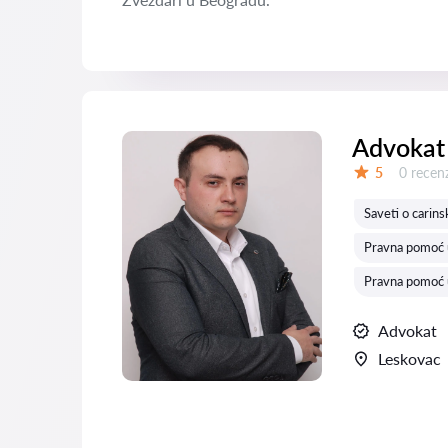
Advokat 
Recenzij
5
0 recenz
Ocena:
Saveti o carin
Pravna pomoć u
Pravna pomoć u
Advokat
Leskovac