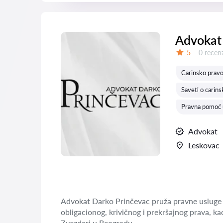
Advokat
Recenzij
5
0 recenz
Ocena:
Carinsko prav
Saveti o carin
Pravna pomoć 
Advokat
Leskovac
Advokat Darko Prinčevac pruža pravne usluge 
obligacionog, krivičnog i prekršajnog prava, ka
Zvezdari u Beogradu.