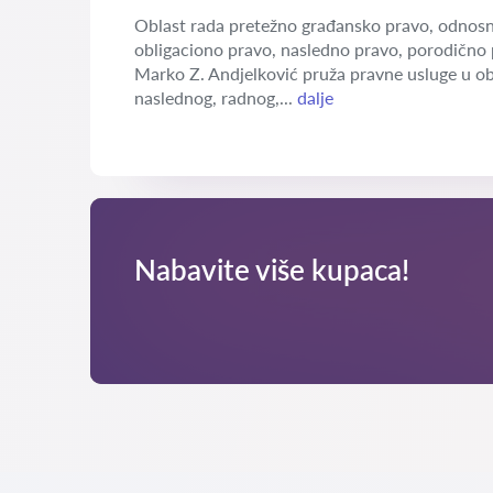
Oblast rada pretežno građansko pravo, odnosn
obligaciono pravo, nasledno pravo, porodično 
Marko Z. Andjelković pruža pravne usluge u o
naslednog, radnog,...
dalje
Nabavite više kupaca!