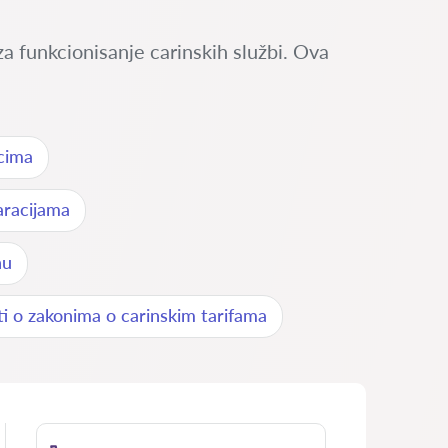
 funkcionisanje carinskih službi. Ova
cima
aracijama
nu
i o zakonima o carinskim tarifama