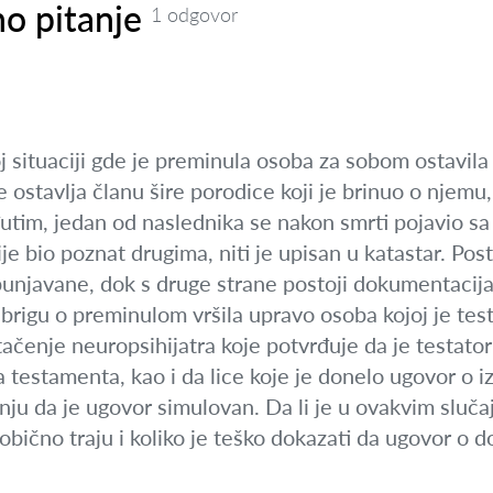
o pitanje
1 odgovor
j situaciji gde je preminula osoba za sobom ostavil
 ostavlja članu šire porodice koji je brinuo o njemu,
utim, jedan od naslednika se nakon smrti pojavio s
nije bio poznat drugima, niti je upisan u katastar. Po
punjavane, dok s druge strane postoji dokumentacija
brigu o preminulom vršila upravo osoba kojoj je te
tačenje neuropsihijatra koje potvrđuje da je testato
a testamenta, kao i da lice koje je donelo ugovor o 
mnju da je ugovor simulovan. Da li je u ovakvim sluč
obično traju i koliko je teško dokazati da ugovor o 