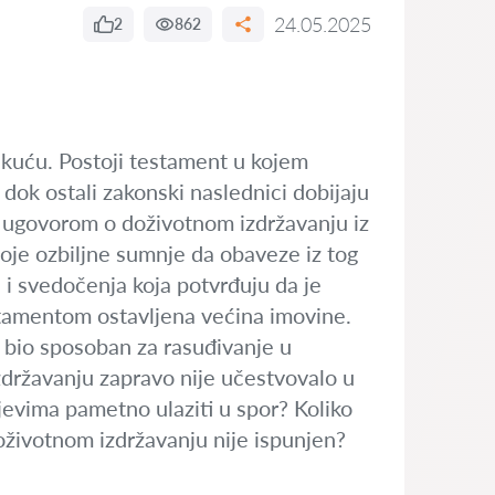
24.05.2025
2
862
a kuću. Postoji testament u kojem
 dok ostali zakonski naslednici dobijaju
a ugovorom o doživotnom izdržavanju iz
stoje ozbiljne sumnje da obaveze iz tog
 i svedočenja koja potvrđuju da je
stamentom ostavljena većina imovine.
r bio sposoban za rasuđivanje u
izdržavanju zapravo nije učestvovalo u
ajevima pametno ulaziti u spor? Koliko
doživotnom izdržavanju nije ispunjen?