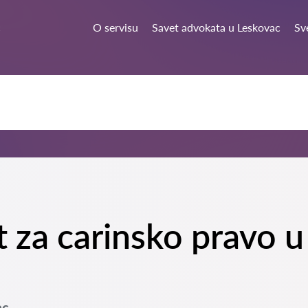
c
O servisu
Savet advokata u Leskovac
Sv
t za carinsko pravo 
ac