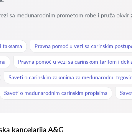
vezi sa međunarodnim prometom robe i pruža okvir za
 i taksama
Pravna pomoć u vezi sa carinskim postup
ima
Pravna pomoć u vezi sa carinskom tarifom i dekl
Saveti o carinskim zakonima za međunarodnu trgovi
Saveti o međunarodnim carinskim propisima
Savet
ka kancelarija A&G