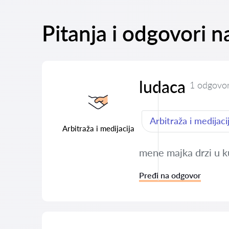
Pitanja i odgovori 
ludaca
1 odgovo
Arbitraža i medijaci
Arbitraža i medijacija
mene majka drzi u ku
Pređi na odgovor