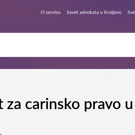
O servisu
Savet advokata u Kraljevo
Sve
t za carinsko pravo 
o