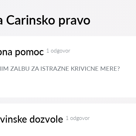
na Carinsko pravo
bna pomoc
1 odgovor
IM ZALBU ZA ISTRAZNE KRIVICNE MERE?
evinske dozvole
1 odgovor