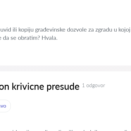
uvid ili kopiju građevinske dozvole za zgradu u koj
 da se obratim? Hvala.
on krivicne presude
1 odgovor
avo