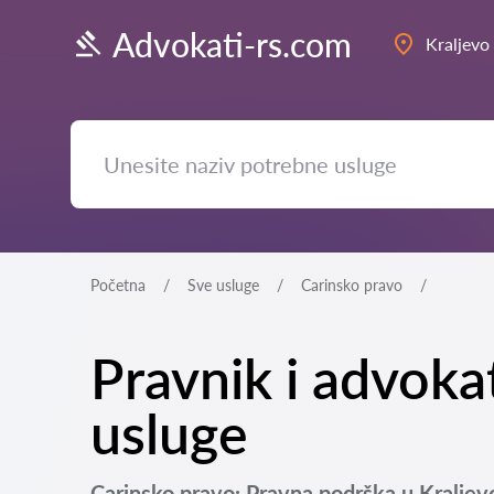
Advokati-rs.com
Kraljevo
Početna
Sve usluge
Carinsko pravo
Pravnik i advoka
usluge
Carinsko pravo: Pravna podrška u Kraljev