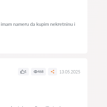
oj imam nameru da kupim nekretninu i
13.05.2025
1
468