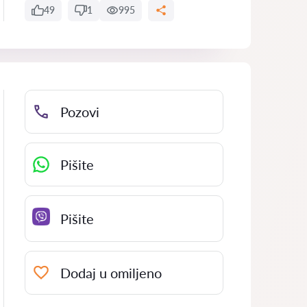
49
1
995
Pozovi
Pišite
Pišite
Dodaj u omiljeno