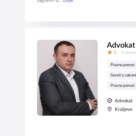
Advokat 
Recenzij
5
0 recenz
Ocena:
Pravna pomoć u
Saveti o zakon
Pravna pomoć u
Advokat
Kraljevo