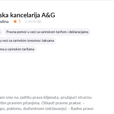
ka kancelarija A&G
odina
Recenzija:
5
2 recenzije
Ocena:
o
Pravna pomoć u vezi sa carinskom tarifom i deklaracijama
 vezi sa carinskim iznosima i taksama
ima o carinskim tarifama
ni smo na zaštitu prava klijenata, pružajući stručnu
tim pravnim pitanjima. Oblasti pravne prakse: –
pu, poklonu, doživotnom izdržavanju) – Radno pravo