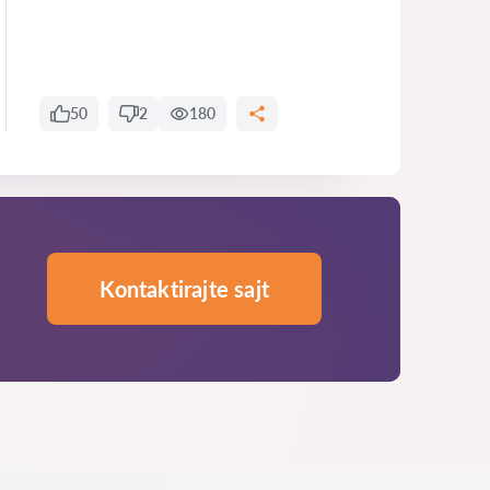
50
2
180
Kontaktirajte sajt