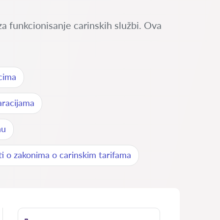
 funkcionisanje carinskih službi. Ova
cima
aracijama
nu
i o zakonima o carinskim tarifama