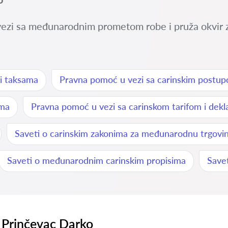
vezi sa međunarodnim prometom robe i pruža okvir za
 i taksama
Pravna pomoć u vezi sa carinskim postup
ima
Pravna pomoć u vezi sa carinskom tarifom i dekl
Saveti o carinskim zakonima za međunarodnu trgovi
Saveti o međunarodnim carinskim propisima
Savet
 Prinčevac Darko