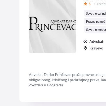
Recenzij
5
0 recenz
Ocena:
Saveti o carins
Pravna pomoć 
Saveti o među
Advokat
Kraljevo
Advokat Darko Prinčevac pruža pravne usluge 
obligacionog, krivičnog i prekršajnog prava, ka
Zvezdari u Beogradu.