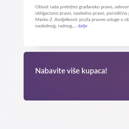
Oblast rada pretežno građansko pravo, odnosn
obligaciono pravo, nasledno pravo, porodično 
Marko Z. Andjelković pruža pravne usluge u o
naslednog, radnog,...
dalje
Nabavite više kupaca!