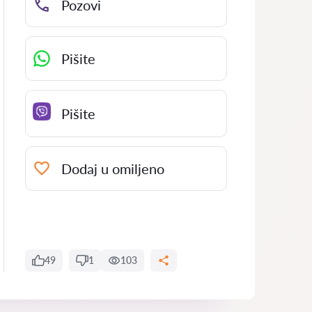
Pozovi
Pišite
Pišite
Dodaj u omiljeno
49
1
103