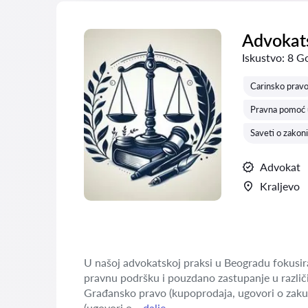
Advokats
Iskustvo:
8 G
Carinsko prav
Pravna pomoć u
Saveti o zakon
Advokat
Kraljevo
U našoj advokatskoj praksi u Beogradu fokusira
pravnu podršku i pouzdano zastupanje u različi
Građansko pravo (kupoprodaja, ugovori o zaku
(ugovori o...
dalje