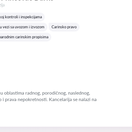
a:
ija
koj kontroli i inspekcijama
u vezi sa uvozom i izvozom
Carinsko pravo
narodnim carinskim propisima
u oblastima radnog, porodičnog, naslednog,
o i prava nepokretnosti. Kancelarija se nalazi na