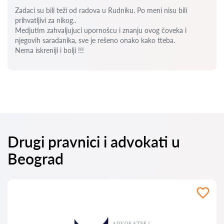
Zadaci su bili teži od radova u Rudniku. Po meni nisu bili
prihvatljivi za nikog..
Medjutim zahvaljujuci upornošcu i znanju ovog čoveka i
njegovih saradanika, sve je rešeno onako kako tteba.
Nema iskreniji i bolji !!!
Drugi pravnici i advokati u
Beograd