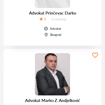
Advokat Prinčevac Darko
Recenzija:
5
0 recenzija
Ocena:
Advokat
Beograd
Advokat Marko Z. Andjelković