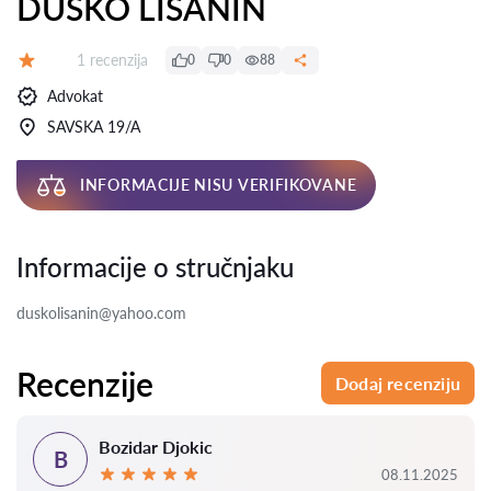
DUŠKO LIŠANIN
Recenzija:
1 recenzija
0
0
88
Ocena:
Advokat
SAVSKA 19/A
INFORMACIJE NISU VERIFIKOVANE
Informacije o stručnjaku
duskolisanin@yahoo.com
Recenzije
Dodaj recenziju
Bozidar Djokic
B
08.11.2025