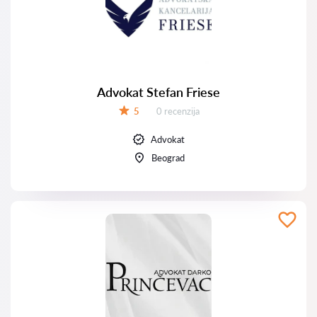
Advokat Stefan Friese
Recenzija:
5
0 recenzija
Ocena:
Advokat
Beograd