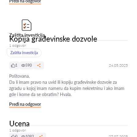
Pređi na odgovor
Zaštita investicija
Kopija građevinske dozvole
1 odgovor
Zaštita investicija
1
590
24.05.2025
Poštovana,
Da li imam pravo na uvid ili kopiju građevinske dozvole za
zgradu u kojoj imam nameru da kupim nekretninu i ako imam
gde i kome da se obratim? Hvala.
Pređi na odgovor
Ucena
1 odgovor
0
1092
27.07.2025