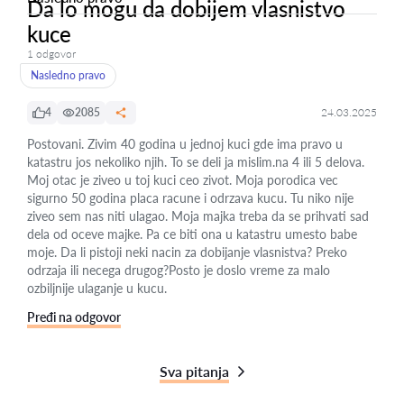
Da lo mogu da dobijem vlasnistvo
kuce
1 odgovor
Nasledno pravo
4
2085
24.03.2025
Postovani. Zivim 40 godina u jednoj kuci gde ima pravo u
katastru jos nekoliko njih. To se deli ja mislim.na 4 ili 5 delova.
Moj otac je ziveo u toj kuci ceo zivot. Moja porodica vec
sigurno 50 godina placa racune i odrzava kucu. Tu niko nije
ziveo sem nas niti ulagao. Moja majka treba da se prihvati sad
dela od oceve majke. Pa ce biti ona u katastru umesto babe
moje. Da li pistoji neki nacin za dobijanje vlasnistva? Preko
odrzaja ili necega drugog?Posto je doslo vreme za malo
ozbiljnije ulaganje u kucu.
Pređi na odgovor
Sva pitanja