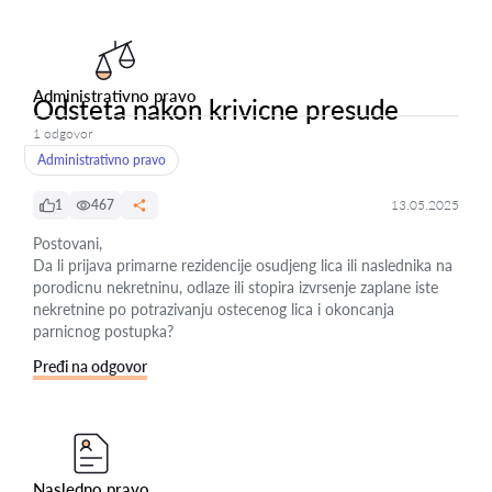
Administrativno pravo
Odsteta nakon krivicne presude
1 odgovor
Administrativno pravo
1
467
13.05.2025
Postovani,
Da li prijava primarne rezidencije osudjeng lica ili naslednika na
porodicnu nekretninu, odlaze ili stopira izvrsenje zaplane iste
nekretnine po potrazivanju ostecenog lica i okoncanja
parnicnog postupka?
Pređi na odgovor
Nasledno pravo