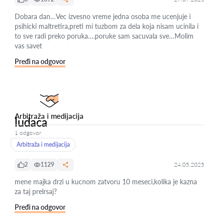
Dobara dan…Vec izvesno vreme jedna osoba me ucenjuje i
psihicki maltretira,preti mi tuzbom za dela koja nisam ucinila i
to sve radi preko poruka….poruke sam sacuvala sve…Molim
vas savet
Pređi na odgovor
Arbitraža i medijacija
ludaca
1 odgovor
Arbitraža i medijacija
2
1129
24.05.2025
mene majka drzi u kucnom zatvoru 10 meseci,kolika je kazna
za taj prelrsaj?
Pređi na odgovor