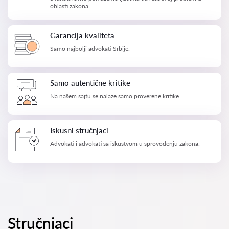
oblasti zakona.
Garancija kvaliteta
Samo najbolji advokati Srbije.
Samo autentične kritike
Na našem sajtu se nalaze samo proverene kritike.
Iskusni stručnjaci
Advokati i advokati sa iskustvom u sprovođenju zakona.
Stručnjaci