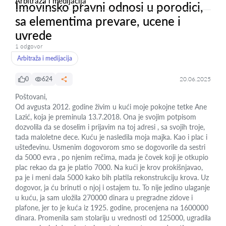
Arbitraža i medijacija
Imovinsko pravni odnosi u porodici,
sa elementima prevare, ucene i
uvrede
1 odgovor
Arbitraža i medijacija
0
624
20.06.2025
Poštovani,
Od avgusta 2012. godine živim u kući moje pokojne tetke Ane
Lazić, koja je preminula 13.7.2018. Ona je svojim potpisom
dozvolila da se doselim i prijavim na toj adresi , sa svojih troje,
tada maloletne dece. Kuću je nasledila moja majka. Kao i plac i
ušteđevinu. Usmenim dogovorom smo se dogovorile da sestri
da 5000 evra , po njenim rečima, mada je čovek koji je otkupio
plac rekao da ga je platio 7000. Na kući je krov prokišnjavao,
pa je i meni dala 5000 kako bih platila rekonstrukciju krova. Uz
dogovor, ja ću brinuti o njoj i ostajem tu. To nije jedino ulaganje
u kuću, ja sam uložila 270000 dinara u pregradne zidove i
plafone, jer to je kuća iz 1925. godine, procenjena na 1600000
dinara. Promenila sam stolariju u vrednosti od 125000, ugradila