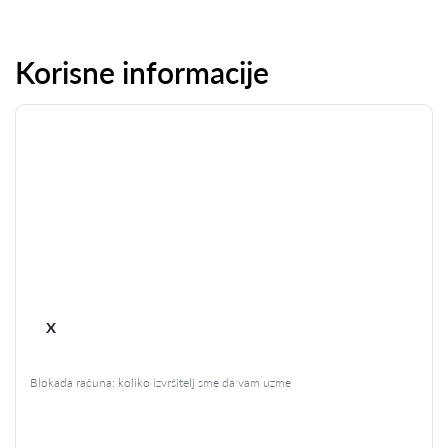
Korisne informacije
x
Blokada računa: koliko izvršitelj sme da vam uzme