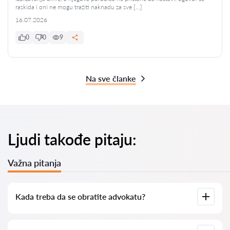
raskida i oni ne mogu tražiti naknadu za sve […]
16.07.2026
0
0
9
Na sve članke
Ljudi takođe pitaju:
Važna pitanja
Kada treba da se obratite advokatu?
Kada je potrebno kontaktirati advokata? Ljudi donose odluku