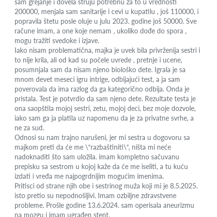
sam grejanje i dovela struju potrebnu za to u vrednosti
200000, menjala sam sanitarije i cevi u kupatilu , još 110000, i
popravila štetu posle oluje u julu 2023. godine još 50000. Sve
račune imam, a one koje nemam , ukoliko dođe do spora ,
mogu tražiti svedoke i izjave.
Iako nisam problematična, majka je uvek bila privrženija sestri i
to nije krila, ali od kad su počele uvrede , pretnje i ucene,
posumnjala sam da nisam njeno biološko dete. Igrala je sa
mnom devet meseci igru intrige, odbijajući test, a ja sam
poverovala da ima razlog da ga kategorično odbija. Onda je
pristala. Test je potvrdio da sam njeno dete. Rezultate testa je
ona saopštila mojoj sestri, zetu, mojoj deci, bez moje dozvole,
iako sam ga ja platila uz napomenu da je za privatne svrhe, a
ne za sud.
Odnosi su nam trajno narušeni, jer mi sestra u dogovoru sa
majkom preti da će me \“razbaštiniti\“, ništa mi neće
nadoknaditi što sam uložila. imam kompletno sačuvanu
prepisku sa sestrom u kojoj kaže da će me iseliti, a tu kuću
izdati i vređa me najpogrdnijim mogućim imenima.
Pritisci od strane njih obe i sestrinog muža koji mi je 8.5.2025.
isto pretio su nepodnošljivi. Imam ozbiljne zdravstvene
probleme. Prošle godine 13.6.2024. sam operisala aneurizmu
na mozgu i imam ugrađen stent.