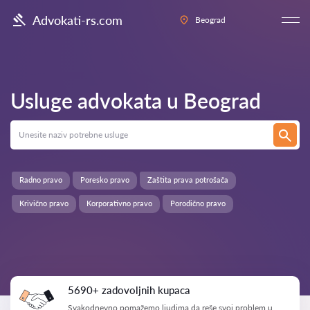
Advokati-rs.com
Beograd
Usluge advokata u
Beograd
Radno pravo
Poresko pravo
Zaštita prava potrošača
Krivično pravo
Korporativno pravo
Porodično pravo
5690+ zadovoljnih kupaca
Svakodnevno pomažemo ljudima da reše svoj problem u