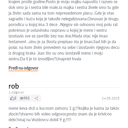
krajem prošle godine.Posto je moju majku napustio i razveo se
dok smo ja i sestra bile male.Ja majka i sestra živele smo tu gde
ja živim sada sama na tom neprevedenom placu .Gde je otac
sagradio i kuću koja je takođe nelegalizovana.Osnovao je drugu
porodicu u kojoj ima 3 dece ..Njegov sin odnosno moj polu rat
pokrenuo je ostavinsku raspravu u kojoj je mene i sestru
izostavio sve se završilo bez nas dve.Mada otac nije imao
testament ..sinu je za života prepisao sta je imao.Sad bih ja da
polac na kom živim prevedem na sebe i izostavim njegovu decu
iz drugog braka ..kao što su onu izostavili mene i moju
sestru.Da li je to izvodljivo?Unapred hvala
Pređi na odgovor
rob
1 odgovor
2
961
24.05.2025
mene keva drzi u kucnom zatvoru 1 g.!!!kojika je kazna za takzv
zlocin?stvarno bih voleo odgovor,posto znam da je krivicno
delo?onaj na Vozdovcu dobil 9 g.!!!!!