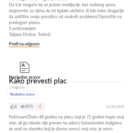
Da li je moguće da se putem medijacije, bez sudskog spora
dogovorim sa njima da mi isplate uloženo, ili bilo kako drugačije
da zaštitim svoju porodicu od ovakvih problema?Oprostite na
predugom pismu.
S poštovanjem
Tatjana Drobac Todorić
Pređi na odgovor
Nasledno pravo
Kako prevesti plac
1 odgovor
Nasledno pravo
5
1075
13.05.2025
Poštovani!Živim 48 godina na placu koji je 71 godine kupio moj
otac ali ga nikada nije preveo na sebe.U katastarskim knjigama
se vodi na vlasniku koji je davno umro.I moj otac je umro