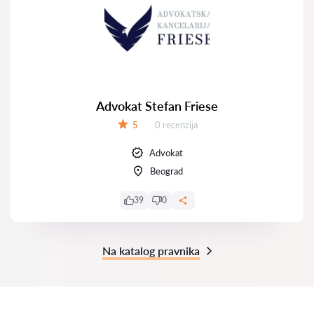
Advokat Stefan Friese
Recenzija:
5
0 recenzija
Ocena:
Advokat
Beograd
39
0
Na katalog pravnika