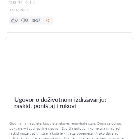
toga radi. čl. […]
16.07.2026
0
0
17
Ugovor o doživotnom izdržavanju:
raskid, poništaj i rokovi
Godinama negujete, kupujete lekove, renovirate stan. Onda se odnosi
pokvare — i sud raskine ugovor. Evo šta gotovo niko ne zna unapred:
raskid može tražiti i strana koja je kriva za poremećaj. A ako davalac
izdržavanja umre, a njegova porodica ne pristane da nastavi, ugovor se