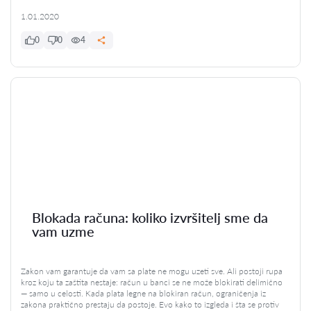
1.01.2020
0
0
4
Blokada računa: koliko izvršitelj sme da
vam uzme
Zakon vam garantuje da vam sa plate ne mogu uzeti sve. Ali postoji rupa
kroz koju ta zaštita nestaje: račun u banci se ne može blokirati delimično
— samo u celosti. Kada plata legne na blokiran račun, ograničenja iz
zakona praktično prestaju da postoje. Evo kako to izgleda i šta se protiv