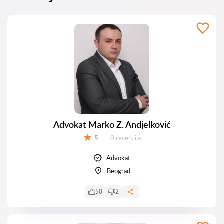
Advokat Marko Z. Andjelković
Recenzija:
5
0 recenzija
Ocena:
Advokat
Beograd
50
2