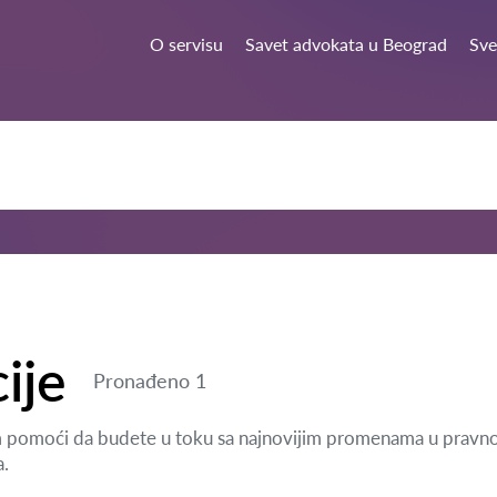
O servisu
Savet advokata u Beograd
Sve
ije
Pronađeno 1
m pomoći da budete u toku sa najnovijim promenama u pravnoj s
a.