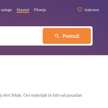
 usluge
Stavovi
Pitanja
Izabrano
Pretraži
feri Srbije. Ovi materijali će biti vaš pouzdan