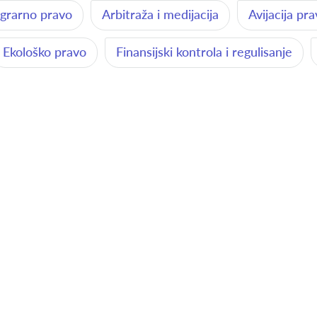
grarno pravo
Arbitraža i medijacija
Avijacija pr
Ekološko pravo
Finansijski kontrola i regulisanje