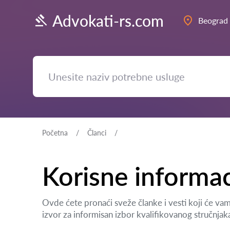
Advokati-rs.com
Beograd
Početna
Članci
Korisne informac
Ovde ćete pronaći sveže članke i vesti koji će va
izvor za informisan izbor kvalifikovanog stručnjak