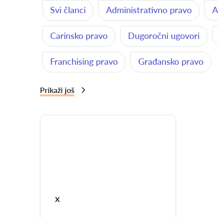
Svi članci
Administrativno pravo
A
Carinsko pravo
Dugoročni ugovori
Franchising pravo
Građansko pravo
Prikaži još
x