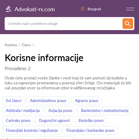
Advokati-rs.com
Beograd
Početna
Članci
Korisne informacije
Pronađeno 2
Ovde ćete pronaći sveže članke i vesti koji će vam pomoći da budete u
toku sa najnovijim promenama u pravnoj sferi Srbije. Ovi materijali će biti
vaš pouzdan izvor za informisan izbor kvalifikovanog stručnjaka.
Svi članci
Administrativno pravo
Agrarno pravo
Arbitraža i medijacija
Avijacija pravo
Bankrotstvo i restrukturiranje
Carinsko pravo
Dugoročni ugovori
Ekološko pravo
Finansijski kontrola i regulisanje
Finansijsko i bankarsko pravo