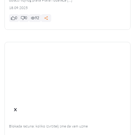
oblasti vojnog prava Prava i obaveze […]
18.09.2025
0
0
92
x
Blokada računa: koliko izvršitelj sme da vam uzme