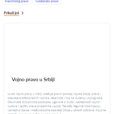
Franchising pravo
Građansko pravo
Prikaži još
Vojno pravo u Srbiji
Uvod Vojno pravo u Srbiji uređuje pravni položaj Vojske Srbije, prava i
obaveze profesionalnih vojnika, rezervista i lica na služenju vojnog roka.
Obuhvata disciplinske postupke, ugovore o službi, nadležnosti vojnih
sudova i zaštitu prava pripadnika vojske. Takođe, reguliše mobilizaciju,
vanredno stanje i međunarodne obaveze Srbije u oblasti odbrane. Ključne